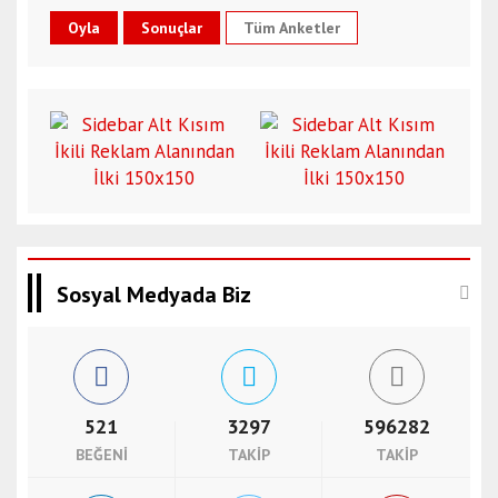
Tüm Anketler
Sosyal Medyada Biz
521
3297
596282
BEĞENI
TAKIP
TAKIP